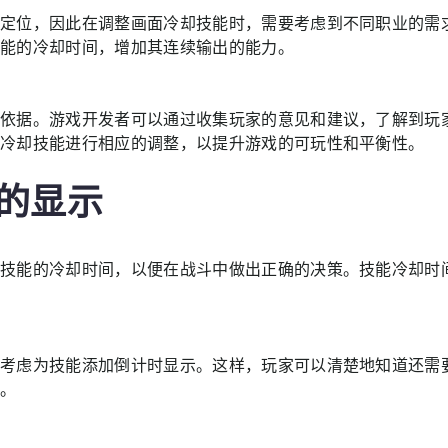
和定位，因此在调整画面冷却技能时，需要考虑到不同职业的需
技能的冷却时间，增加其连续输出的能力。
要依据。游戏开发者可以通过收集玩家的意见和建议，了解到玩
面冷却技能进行相应的调整，以提升游戏的可玩性和平衡性。
间的显示
解技能的冷却时间，以便在战斗中做出正确的决策。技能冷却时
以考虑为技能添加倒计时显示。这样，玩家可以清楚地知道还需
略。