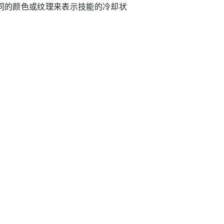
同的颜色或纹理来表示技能的冷却状