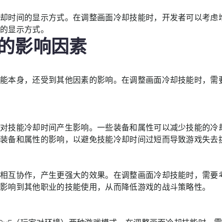
冷却时间的显示方式。在调整画面冷却技能时，开发者可以考虑
间的显示方式。
间的影响因素
技能本身，还受到其他因素的影响。在调整画面冷却技能时，需
会对技能冷却时间产生影响。一些装备和属性可以减少技能的冷
些装备和属性的影响，以避免技能冷却时间过短而导致游戏失去
以相互协作，产生更强大的效果。在调整画面冷却技能时，需要
会影响到其他职业的技能使用，从而降低游戏的战斗策略性。