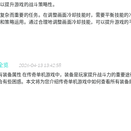
，以提升游戏的战斗策略性。
个复杂而重要的任务。在调整画面冷却技能时，需要平衡技能的
素和策略运用。通过合理地调整画面冷却技能，可以提升游戏的
全览
2026-04-13 13:42:58
有装备属性 在传奇单机游戏中，装备是玩家提升战斗力的重要途
会有些困惑。本文将为您介绍传奇单机游戏中如何查看所有装备的属