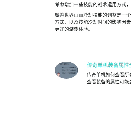
考虑增加一些技能的战术运用方式
魔兽世界画面冷却技能的调整是一
方式，以及技能冷却时间的影响因
更好的游戏体验。
传奇单机装备属性
传奇单机如何查看所
查看装备的属性可能