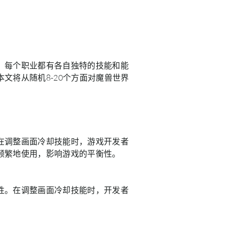
，每个职业都有各自独特的技能和能
文将从随机8-20个方面对魔兽世界
在调整画面冷却技能时，游戏开发者
频繁地使用，影响游戏的平衡性。
性。在调整画面冷却技能时，开发者