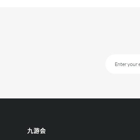
Enter your 
九游会