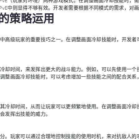
和PvE（玩家对环境）两种游戏模式。在调整画面冷却技能时，
在PvE中则显得不够有效。开发者需要根据不同模式的需求，对
间的策略运用
界中高级玩家的重要技巧之一。在调整画面冷却技能时，开发者
的冷却时间，来发挥出更大的战斗能力。例如，可以先使用一个
在调整画面冷却技能时，可以考虑增加一些技能之间的配合关系
短其冷却时间，从而让玩家可以更频繁地使用。在调整画面冷却
机会发挥出技能的威力。
部分。玩家可以通过合理地控制技能的使用时机，来对抗敌人的