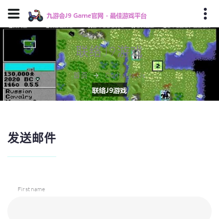
联络J9游戏
Search...
首页
Contacts Us
发送邮件
First name