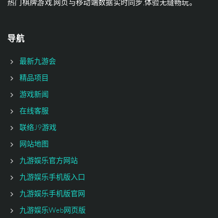
热门棋牌游戏,网页与移动端数据实时同步,体验无缝畅玩。
导航
最新九游会
精品项目
游戏新闻
在线客服
联络J9游戏
网站地图
九游娱乐官方网站
九游娱乐手机版入口
九游娱乐手机版官网
九游娱乐Web网页版