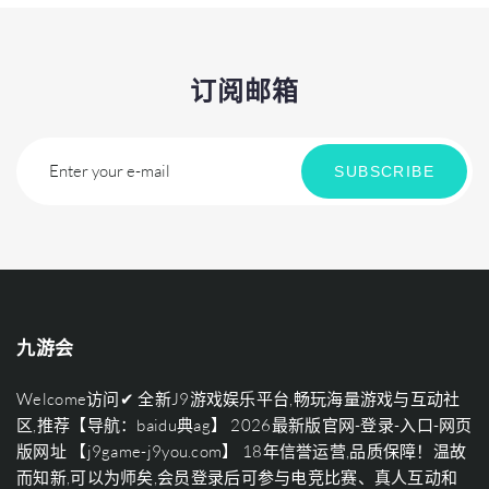
订阅邮箱
Enter your e-mail
SUBSCRIBE
九游会
Welcome访问✔ 全新J9游戏娱乐平台,畅玩海量游戏与互动社
区,推荐【导航：baidu典ag】 2026最新版官网-登录-入口-网页
版网址 【j9game-j9you.com】 18年信誉运营,品质保障！温故
而知新,可以为师矣,会员登录后可参与电竞比赛、真人互动和